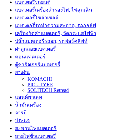
แบตเตอรี่รถยนต์
แบตเตอรี่เครื่องสำรองไฟ, ไฟฉุกเฉิน
แบตเตอรี่โซล่าเซลล์
แบตเตอรี่รถทำความสะอาด, รถกอล์ฟ
เครื่องวัดค่าแบตเตอรี่, วัดกระแสไฟฟ้า
ปลั๊กแบตเตอรี่รถยก, รถฟอร์คลิฟท์
ฝาลูกลอยแบตเตอรี่
คอนแทคเตอร์
ตู้ชาร์จเจอร์แบตเตอรี่
ยางตัน
KOMACHI
PIO - TYRE
SOLITECH Retread
แฮนด์พาเลท
น้ำมันเครื่อง
จารบี
ประแจ
สะพานไฟแบตเตอรี่
สายไฟขั้วแบตเตอรี่