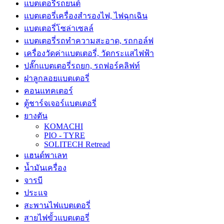
แบตเตอรี่รถยนต์
แบตเตอรี่เครื่องสำรองไฟ, ไฟฉุกเฉิน
แบตเตอรี่โซล่าเซลล์
แบตเตอรี่รถทำความสะอาด, รถกอล์ฟ
เครื่องวัดค่าแบตเตอรี่, วัดกระแสไฟฟ้า
ปลั๊กแบตเตอรี่รถยก, รถฟอร์คลิฟท์
ฝาลูกลอยแบตเตอรี่
คอนแทคเตอร์
ตู้ชาร์จเจอร์แบตเตอรี่
ยางตัน
KOMACHI
PIO - TYRE
SOLITECH Retread
แฮนด์พาเลท
น้ำมันเครื่อง
จารบี
ประแจ
สะพานไฟแบตเตอรี่
สายไฟขั้วแบตเตอรี่