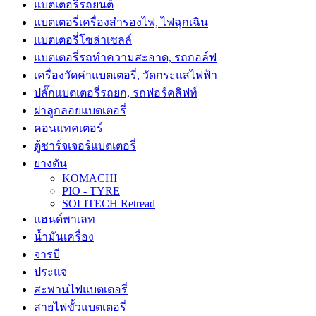
แบตเตอรี่รถยนต์
แบตเตอรี่เครื่องสำรองไฟ, ไฟฉุกเฉิน
แบตเตอรี่โซล่าเซลล์
แบตเตอรี่รถทำความสะอาด, รถกอล์ฟ
เครื่องวัดค่าแบตเตอรี่, วัดกระแสไฟฟ้า
ปลั๊กแบตเตอรี่รถยก, รถฟอร์คลิฟท์
ฝาลูกลอยแบตเตอรี่
คอนแทคเตอร์
ตู้ชาร์จเจอร์แบตเตอรี่
ยางตัน
KOMACHI
PIO - TYRE
SOLITECH Retread
แฮนด์พาเลท
น้ำมันเครื่อง
จารบี
ประแจ
สะพานไฟแบตเตอรี่
สายไฟขั้วแบตเตอรี่